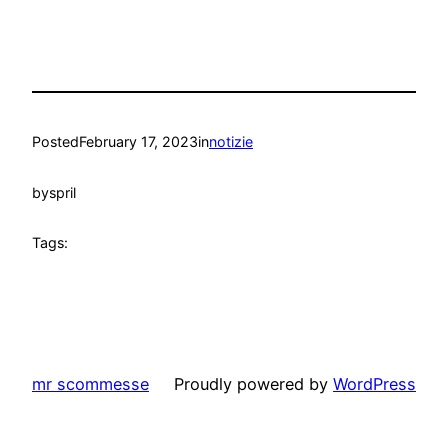
Posted
February 17, 2023
in
notizie
by
spril
Tags:
mr scommesse
Proudly powered by
WordPress