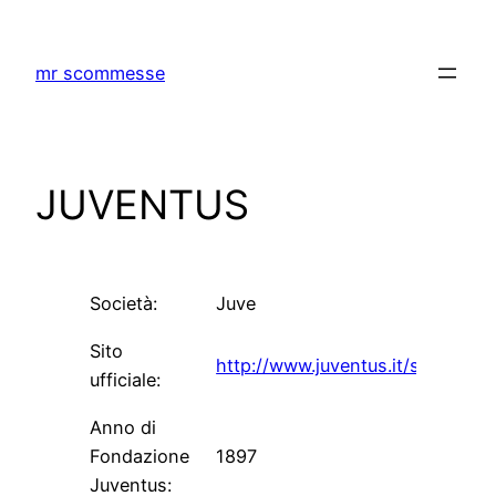
Skip
to
mr scommesse
content
JUVENTUS
Società:
Juve
Sito
http://www.juventus.it/site/ita/i
ufficiale:
Anno di
Fondazione
1897
Juventus: