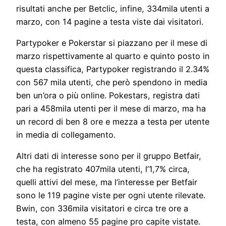
risultati anche per Betclic, infine, 334mila utenti a
marzo, con 14 pagine a testa viste dai visitatori.
Partypoker e Pokerstar si piazzano per il mese di
marzo rispettivamente al quarto e quinto posto in
questa classifica, Partypoker registrando il 2.34%
con 567 mila utenti, che però spendono in media
ben un’ora o più online. Pokestars, registra dati
pari a 458mila utenti per il mese di marzo, ma ha
un record di ben 8 ore e mezza a testa per utente
in media di collegamento.
Altri dati di interesse sono per il gruppo Betfair,
che ha registrato 407mila utenti, l’1,7% circa,
quelli attivi del mese, ma l’interesse per Betfair
sono le 119 pagine viste per ogni utente rilevate.
Bwin, con 336mila visitatori e circa tre ore a
testa, con almeno 55 pagine pro capite vistate.