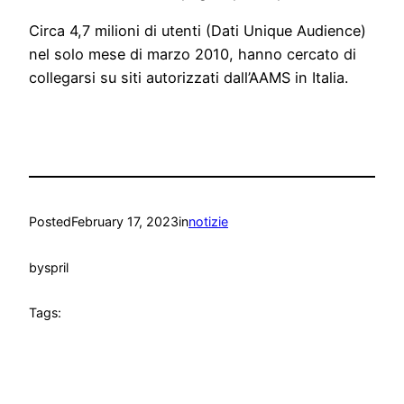
Circa 4,7 milioni di utenti (Dati Unique Audience)
nel solo mese di marzo 2010, hanno cercato di
collegarsi su siti autorizzati dall’AAMS in Italia.
Posted
February 17, 2023
in
notizie
by
spril
Tags: