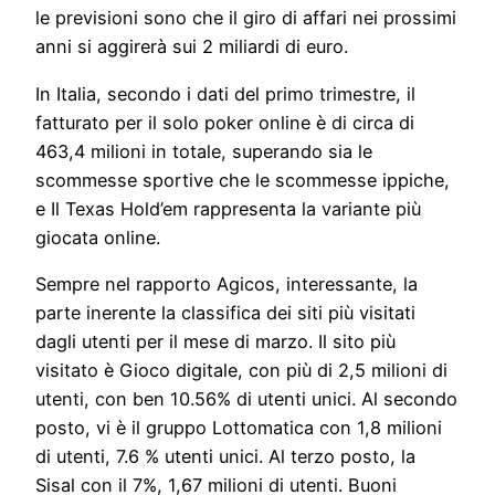
le previsioni sono che il giro di affari nei prossimi
anni si aggirerà sui 2 miliardi di euro.
In Italia, secondo i dati del primo trimestre, il
fatturato per il solo poker online è di circa di
463,4 milioni in totale, superando sia le
scommesse sportive che le scommesse ippiche,
e Il Texas Hold’em rappresenta la variante più
giocata online.
Sempre nel rapporto Agicos, interessante, la
parte inerente la classifica dei siti più visitati
dagli utenti per il mese di marzo. Il sito più
visitato è Gioco digitale, con più di 2,5 milioni di
utenti, con ben 10.56% di utenti unici. Al secondo
posto, vi è il gruppo Lottomatica con 1,8 milioni
di utenti, 7.6 % utenti unici. Al terzo posto, la
Sisal con il 7%, 1,67 milioni di utenti. Buoni