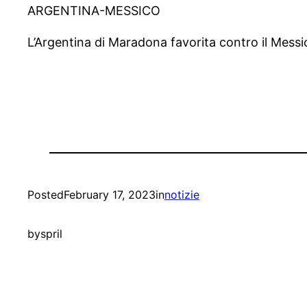
ARGENTINA-MESSICO
L’Argentina di Maradona favorita contro il Messic
Posted
February 17, 2023
in
notizie
by
spril