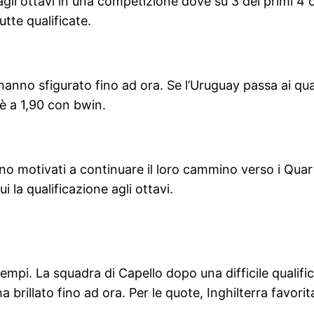
gli ottavi in una competizione dove su 3 dei primi 4 o
tte qualificate.
hanno sfigurato fino ad ora. Se l’Uruguay passa ai qu
è a 1,90 con bwin.
no motivati a continuare il loro cammino verso i Quarti
i la qualificazione agli ottavi.
ri tempi. La squadra di Capello dopo una difficile quali
illato fino ad ora. Per le quote, Inghilterra favorita