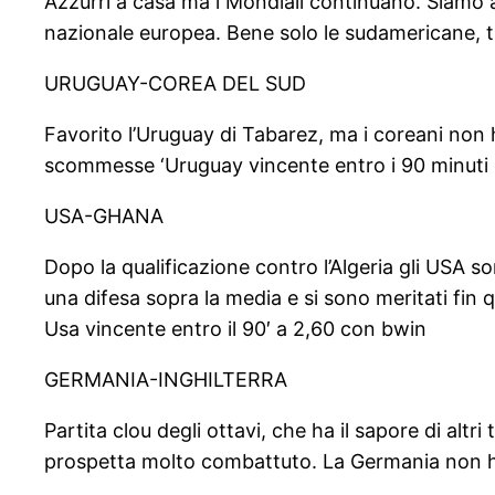
Azzurri a casa ma i Mondiali continuano. Siamo a
nazionale europea. Bene solo le sudamericane, tu
URUGUAY-COREA DEL SUD
Favorito l’Uruguay di Tabarez, ma i coreani non 
scommesse ‘Uruguay vincente entro i 90 minuti 
USA-GHANA
Dopo la qualificazione contro l’Algeria gli USA so
una difesa sopra la media e si sono meritati fin qu
Usa vincente entro il 90′ a 2,60 con bwin
GERMANIA-INGHILTERRA
Partita clou degli ottavi, che ha il sapore di alt
prospetta molto combattuto. La Germania non ha br