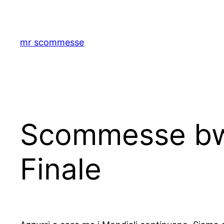
Skip
to
content
mr scommesse
Scommesse bwi
Finale